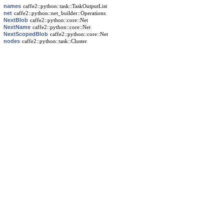
names
caffe2::python::task::TaskOutputList
net
caffe2::python::net_builder::Operations
NextBlob
caffe2::python::core::Net
NextName
caffe2::python::core::Net
NextScopedBlob
caffe2::python::core::Net
nodes
caffe2::python::task::Cluster